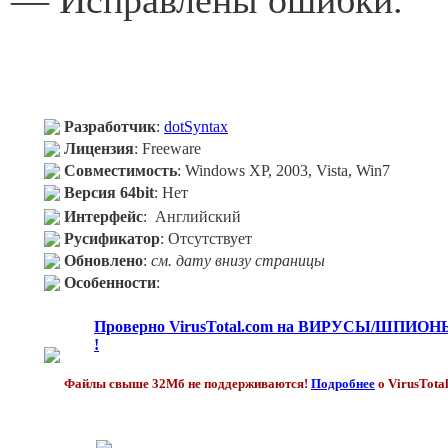
— Исправлены ошибки.
Разработчик
:
dotSyntax
Лицензия
: Freeware
Совместимость
: Windows XP, 2003, Vista, Win7
Версия 64bit
: Нет
Интерфейс
: Английский
Русификатор
: Отсутствует
Обновлено
:
см. дату внизу страницы
Особенности
:
Проверно VirusTotal.com на ВИРУСЫ/ШПИОН
!
Файлы свыше 32Мб не поддерживаются!
Подробнее
о VirusTota