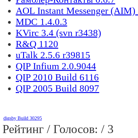
AOL Instant Messenger (AIM) 
MDC 1.4.0.3
KVirc 3.4 (svn r3438)
R&Q 1120
uTalk 2.5.6 r39815
QIP Infium 2.0.9044
QIP 2010 Build 6116
QIP 2005 Build 8097
digsby Build 30295
Рейтинг / Голосов:
/ 3